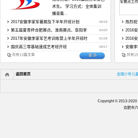
术生。 学习方式：全体集训
播音集...
2017安徽李家军暑期及下半年开班计划
热烈祝
06/19
第五届夏青杯合肥赛点、淮南赛点、阜阳李
201
04/20
2017年安徽李家军艺考训练营上半年开班时
201
01/28
国庆高三零基础速成艺考班开班
安徽李
09/17
共有13篇文章
共有1
更 多
返回首页
全国少年儿
Copyright © 201
合肥市六