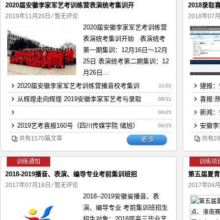
2020届安徽李家军艺考训练营表演统考集训开
2018录
2019年11月20日
⁄
暂无评论
2018年07
2020届安徽李家军艺考训练营
表演统考集训开始 表演统考
第一期集训：12月16日～12月
25日 表演统考第二期集训：12
月26日...
2020届安徽李家军艺考训练营播音校考集训
捷报：
11/20
从辉煌走向辉煌 2019安徽李家军艺考与录取
喜报:
08/31
新闻：
06/25
2019艺考喜报160号（四川传媒学院 储旭）
安徽李
06/25
共有1570篇文章
共有2
更 多
训练通知
训练项
2018-2019播音、表演、编导专业考前集训班招
第五届夏青
2017年07月18日
⁄
暂无评论
2017年04
2018--2019安徽省播音、表
演、编导专业 考前集训班招生
招生对象：2018届高三毕业艺